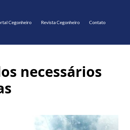
rtal Cegonheiro
Revista Cegonheiro
Contato
os necessários
as