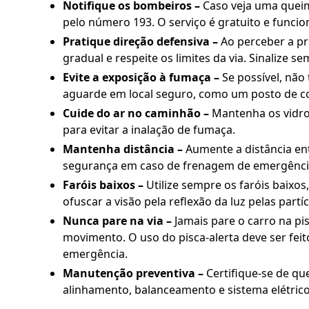
Notifique os bombeiros –
Caso veja uma queim
pelo número 193. O serviço é gratuito e funcio
Pratique direção defensiva –
Ao perceber a pr
gradual e respeite os limites da via. Sinalize 
Evite a exposição à fumaça –
Se possível, não
aguarde em local seguro, como um posto de com
Cuide do ar no caminhão –
Mantenha os vidros
para evitar a inalação de fumaça.
Mantenha distância –
Aumente a distância ent
segurança em caso de frenagem de emergênci
Faróis baixos –
Utilize sempre os faróis baixos
ofuscar a visão pela reflexão da luz pelas partí
Nunca pare na via –
Jamais pare o carro na pi
movimento. O uso do pisca-alerta deve ser fei
emergência.
Manutenção preventiva –
Certifique-se de qu
alinhamento, balanceamento e sistema elétrico